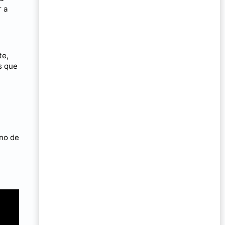
r a
te,
s que
uno de