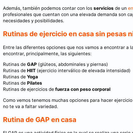
Además, también podemos contar con los
servicios
de un
en
profesionales que cuentan con una elevada demanda son capa
necesidades y posibilidades.
Rutinas de ejercicio en casa sin pesas n
Entre las diferentes opciones que nos vamos a encontrar a l
encontrar, principalmente, las siguientes:
Rutinas de
GAP
(glúteos, abdominales y piernas)
Rutinas de
HIIT
(ejercicio interválico de elevada intensidad)
Rutinas de
Yoga
Rutinas de
Pilates
Rutinas de ejercicios de
fuerza con peso corporal
Como vemos tenemos muchas opciones para hacer ejercicio e
no te va a faltar variedad.
Rutina de GAP en casa
El GAP es una actividad física en la cual se realiza una serie