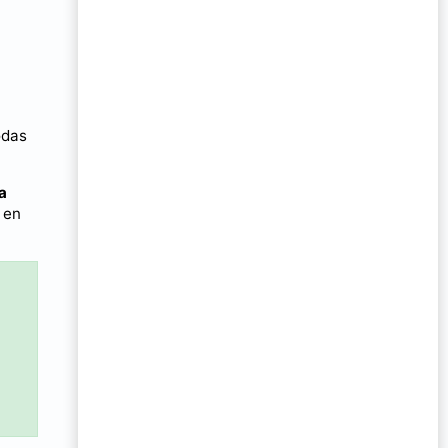
odas
a
 en