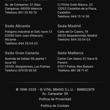
Av. de Campanar, 37, Bajo
C/ Pintor Soler Blasco, 32
Campanar, 46009 Valencia
12003 Castellón de la Plana,
Telefono: 601 30 83 74
Castellón
Telefono: 644 15 14 36
Sede Alicante
Sede Madrid
Polígono industrial el Salt, nave 13
Calle del Dr Calero, 19
03550 Sant Joan d'Alacant,
28220 Majadahonda, Madrid
Alicante
Telefono: 644 35 04 03
Telefono: 644 35 04 03
Sede Gran Canaria
Sede Mallorca
Avenida de Gáldar 56, planta 1
Carrer Can Valero 31, Nave 8,
local 40
Ponent
35100, Maspalomas, Las Palmas
07011 Palma, Illes Balears
Telefono: 679 55 59 06
Telefono: 661 38 71 41
© 1998-2026 - IS VITAL BRAND S.L.U. - B98802879
Av. Campanar 39
Política de Privacidad
Politica de Cookies