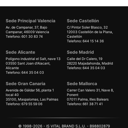
Sede Principal Valencia
Sede Castellón
Av. de Campanar, 37, Bajo
C/ Pintor Soler Blasco, 32
Campanar, 46009 Valencia
12003 Castellón de la Plana,
Telefono: 601 30 83 74
Castellón
Telefono: 644 15 14 36
Sede Alicante
Sede Madrid
Polígono industrial el Salt, nave 13
Calle del Dr Calero, 19
03550 Sant Joan d'Alacant,
28220 Majadahonda, Madrid
Alicante
Telefono: 644 35 04 03
Telefono: 644 35 04 03
Sede Gran Canaria
Sede Mallorca
Avenida de Gáldar 56, planta 1
Carrer Can Valero 31, Nave 8,
local 40
Ponent
35100, Maspalomas, Las Palmas
07011 Palma, Illes Balears
Telefono: 679 55 59 06
Telefono: 661 38 71 41
© 1998-2026 - IS VITAL BRAND S.L.U. - B98802879