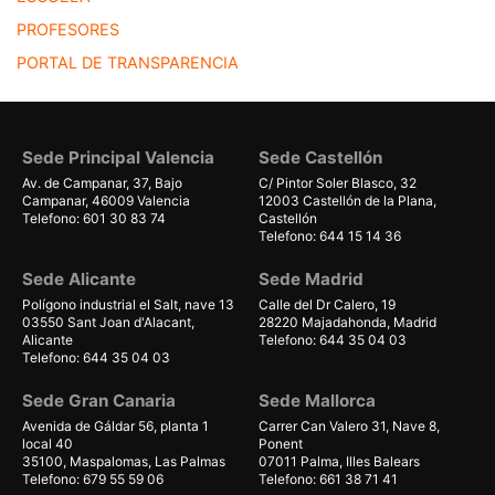
PROFESORES
PORTAL DE TRANSPARENCIA
Sede Principal Valencia
Sede Castellón
Av. de Campanar, 37, Bajo
C/ Pintor Soler Blasco, 32
Campanar, 46009 Valencia
12003 Castellón de la Plana,
Telefono: 601 30 83 74
Castellón
Telefono: 644 15 14 36
Sede Alicante
Sede Madrid
Polígono industrial el Salt, nave 13
Calle del Dr Calero, 19
03550 Sant Joan d'Alacant,
28220 Majadahonda, Madrid
Alicante
Telefono: 644 35 04 03
Telefono: 644 35 04 03
Sede Gran Canaria
Sede Mallorca
Avenida de Gáldar 56, planta 1
Carrer Can Valero 31, Nave 8,
local 40
Ponent
35100, Maspalomas, Las Palmas
07011 Palma, Illes Balears
Telefono: 679 55 59 06
Telefono: 661 38 71 41