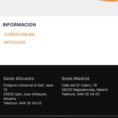
INFORMACION
CURSOS ONLINE
ARTICULOS
Sede Alicante
Sede Madrid
Polígono industrial el Salt, nave
Calle del Dr Calero, 19
13
28220 Majadahonda, Madrid
03550 Sant Joan d'Alacant,
Telefono: 644 35 04 03
Alicante
Telefono: 644 35 04 03