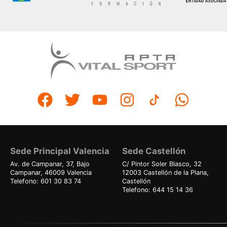
Sede Principal Valencia
Sede Castellón
Av. de Campanar, 37, Bajo
C/ Pintor Soler Blasco, 32
Campanar, 46009 Valencia
12003 Castellón de la Plana,
Telefono: 601 30 83 74
Castellón
Telefono: 644 15 14 36