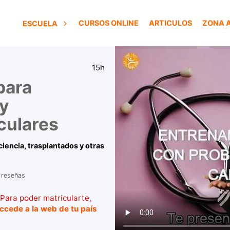
CURSOS ONLINE
ARTICULOS
ZONA 
ESCUELA
15h
para
y
culares
iencia, trasplantados y otras
 reseñas
Para poder matricularte,
ccede a la web de tu país