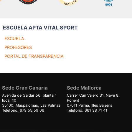
ESCUELA APTA VITAL SPORT
ESCUELA
PROFESORES
PORTAL DE TRANSPARENCIA
Sede Gran Canaria
Sede Mallorca
Avenida de Gáldar 56, planta 1
Carrer Can Valero 31, Nave 8,
local 40
Ponent
35100, Maspalomas, Las Palmas
07011 Palma, Illes Balears
Telefono: 679 55 59 06
Telefono: 661 38 71 41