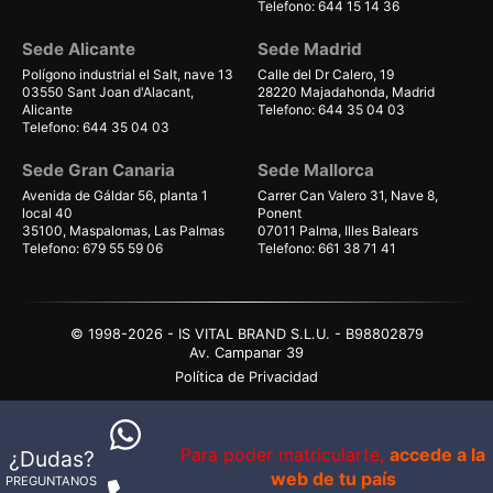
Telefono: 644 15 14 36
Sede Alicante
Sede Madrid
Polígono industrial el Salt, nave 13
Calle del Dr Calero, 19
03550 Sant Joan d'Alacant,
28220 Majadahonda, Madrid
Alicante
Telefono: 644 35 04 03
Telefono: 644 35 04 03
Sede Gran Canaria
Sede Mallorca
Avenida de Gáldar 56, planta 1
Carrer Can Valero 31, Nave 8,
local 40
Ponent
35100, Maspalomas, Las Palmas
07011 Palma, Illes Balears
Telefono: 679 55 59 06
Telefono: 661 38 71 41
© 1998-2026 - IS VITAL BRAND S.L.U. - B98802879
Av. Campanar 39
Política de Privacidad
Politica de Cookies
Configurar cookies
Para poder matricularte,
accede a la
¿Dudas?
Aviso Legal
web de tu país
PREGUNTANOS