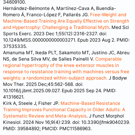
34609100.
Hernández-Belmonte A, Martínez-Cava A, Buendía-
Romero Á, Franco-López F, Pallarés JG.
Free-Weight and
Machine-Based Training Are Equally Effective on Strength
and Hypertrophy: Challenging a Traditional Myth
. Med Sci
Sports Exerc. 2023 Dec 1;55(12):2316-2327. doi:
10.1249/MSS.0000000000003271. Epub 2023 Aug 2. PMID:
37535335.
Amanuma MT, Ikeda PLT, Sakamoto MT, Justino JC, Abreu
NS, de Sena Silva MV, de Salles Painelli V.
Comparable
regional hypertrophy of the knee extensor muscles in
response to resistance training with machines versus free
weights: a randomized within-subject approach.
J Bodyw
Mov Ther. 2025 Dec;45:562-568. doi:
10.1016/j.jbmt.2025.09.027. Epub 2025 Sep 24. PMID:
41316621.
Kirk A, Steele J, Fisher JP.
Machine-Based Resistance
Training Improves Functional Capacity in Older Adults: A
Systematic Review and Meta-Analysis
. J Funct Morphol
Kinesiol. 2024 Nov 16;9(4):239. doi: 10.3390/jfmk9040239.
PMID: 39584892; PMCID: PMC11586963.