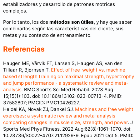
estabilizadores y desarrollo de patrones motrices
complejos.
Por lo tanto, los dos
métodos son útiles
, y hay que saber
combinarlos según las características del cliente, sus
metas y su contexto de entrenamiento.
Referencias
Haugen ME, Vårvik FT, Larsen S, Haugen AS, van den
Tillaar R, Bjørnsen T.
Effect of free-weight vs. machine-
based strength training on maximal strength, hypertrophy
and jump performance - a systematic review and meta-
analysis
. BMC Sports Sci Med Rehabil. 2023 Aug
15;15(1):103. doi: 10.1186/s13102-023-00713-4. PMID:
37582807; PMCID: PMC10426227.
Heidel KA, Novak ZJ, Dankel SJ.
Machines and free weight
exercises: a systematic review and meta-analysis
comparing changes in muscle size, strength, and power
. J
Sports Med Phys Fitness. 2022 Aug;62(8):1061-1070. doi:
10.23736/S0022-4707.21.12929-9. Epub 2021 Oct 5. PMID: