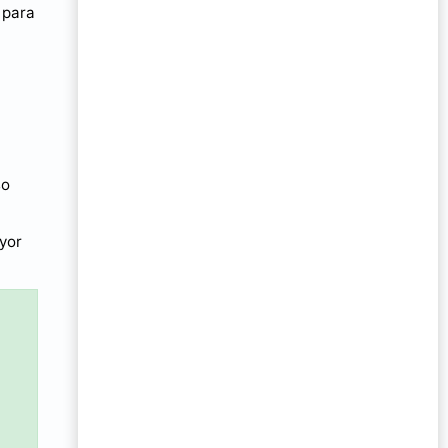
 para
so
ayor