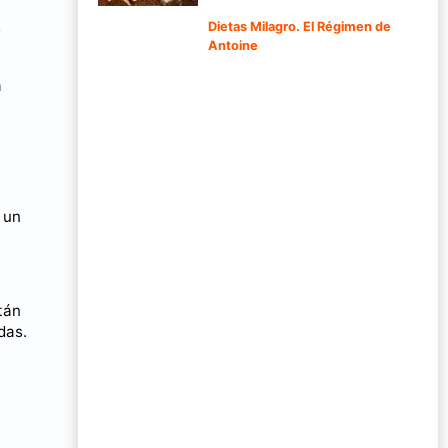
s
Dietas Milagro. El Régimen de
Antoine
a
 un
tán
das.