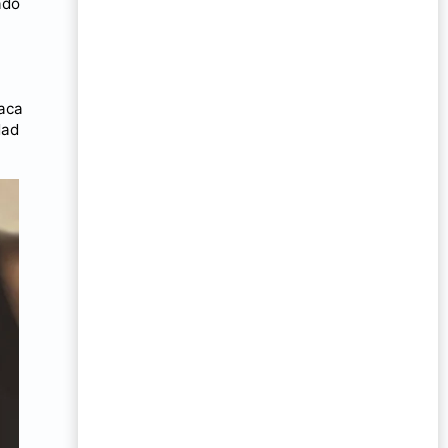
ado
íaca
dad