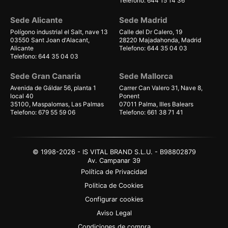
Telefono: 644 15 14 36
Sede Alicante
Sede Madrid
Polígono industrial el Salt, nave 13
Calle del Dr Calero, 19
03550 Sant Joan d'Alacant,
28220 Majadahonda, Madrid
Alicante
Telefono: 644 35 04 03
Telefono: 644 35 04 03
Sede Gran Canaria
Sede Mallorca
Avenida de Gáldar 56, planta 1
Carrer Can Valero 31, Nave 8,
local 40
Ponent
35100, Maspalomas, Las Palmas
07011 Palma, Illes Balears
Telefono: 679 55 59 06
Telefono: 661 38 71 41
© 1998-2026 - IS VITAL BRAND S.L.U. - B98802879
Av. Campanar 39
Política de Privacidad
Politica de Cookies
Configurar cookies
Aviso Legal
Condiciones de compra