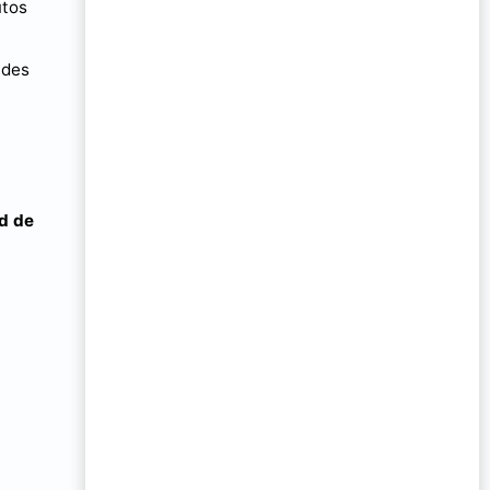
utos
ades
ad de