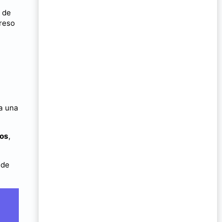
 de
greso
ea una
eos
,
 de