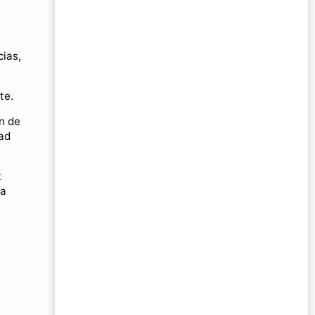
cias,
te.
n de
ad
t
ia