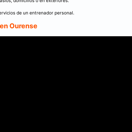
ios, domicilios o en exteriores.
ervicios de un entrenador personal.
s en Ourense