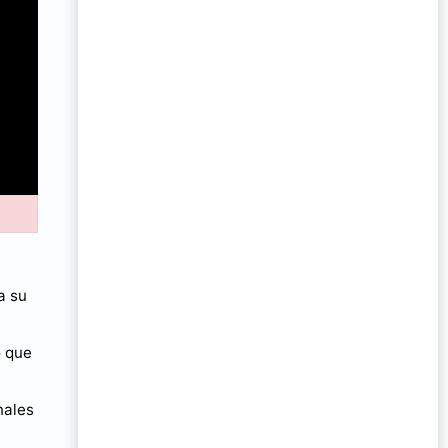
a su
o que
nales