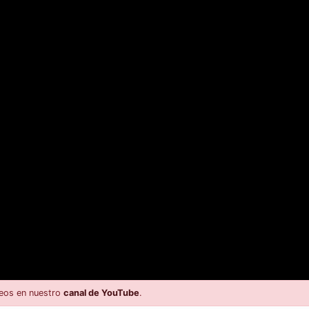
eos en nuestro
canal de YouTube
.