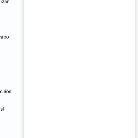
izar
cabo
ilios
así