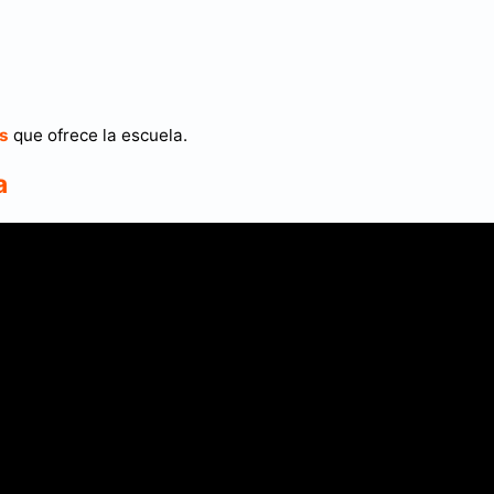
os
que ofrece la escuela.
a