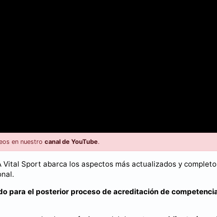
eos en nuestro
canal de YouTube
.
A Vital Sport abarca los aspectos más actualizados y completo
nal.
do para el posterior proceso de acreditación de competenci