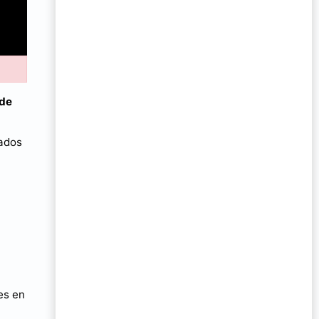
 de
tados
es en