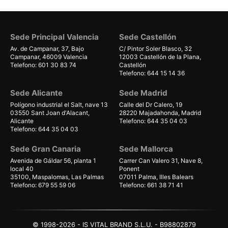
Sede Principal Valencia
Sede Castellón
Av. de Campanar, 37, Bajo
C/ Pintor Soler Blasco, 32
Campanar, 46009 Valencia
12003 Castellón de la Plana,
Telefono: 601 30 83 74
Castellón
Telefono: 644 15 14 36
Sede Alicante
Sede Madrid
Polígono industrial el Salt, nave 13
Calle del Dr Calero, 19
03550 Sant Joan d'Alacant,
28220 Majadahonda, Madrid
Alicante
Telefono: 644 35 04 03
Telefono: 644 35 04 03
Sede Gran Canaria
Sede Mallorca
Avenida de Gáldar 56, planta 1
Carrer Can Valero 31, Nave 8,
local 40
Ponent
35100, Maspalomas, Las Palmas
07011 Palma, Illes Balears
Telefono: 679 55 59 06
Telefono: 661 38 71 41
© 1998-2026 - IS VITAL BRAND S.L.U. - B98802879