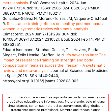
meta-analysis
. BMC Womens Health. 2024 Jun
19;24(1):354. doi: 10.1186/s12905-024-03203-y. PMID:
38890710; PMCID: PMC11186217.
González-Gálvez N, Moreno-Torres JM, Vaquero-Cristóbal
R.
Resistance training effects on healthy postmenopausal
women: a systematic review with meta-analysis
.
Climacteric. 2024 Jun;27(3):296-304. doi:
10.1080/13697137.2024.2310521. Epub 2024 Feb 14. PMID:
38353251.
Eduard Isenmann, Stephan Geisler, Tim Havers, Florian
Siegert, Felix Hemke, Steffen Held.
It's never too late: The
impact of resistance training on strength and body
composition in females across the lifespan – A systematic
review and meta-analysis
, Journal of Science and Medicine
in Sport,2026. ISSN 1440-2440,
https://doi.org/10.1016/j.jsams.2026.03.002.
La información que encuentras aquí está pensada únicamente con
propósitos educativos e informativos. No pretende, bajo ninguna
circunstancia, ser un sustituto del asesoramiento, diagnóstico o
tratamiento médico profesional. Siempre que tengas alguna