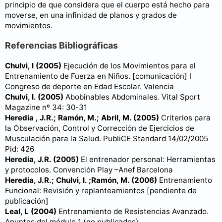
principio de que considera que el cuerpo está hecho para
moverse, en una infinidad de planos y grados de
movimientos.
Referencias Bibliográficas
Chulvi, I (2005)
Ejecución de los Movimientos para el
Entrenamiento de Fuerza en Niños. [comunicación] I
Congreso de deporte en Edad Escolar. Valencia
Chulvi, I. (2005)
Abobinables Abdominales. Vital Sport
Magazine nº 34: 30-31
Heredia , J.R.; Ramón, M.; Abril, M. (2005)
Criterios para
la Observación, Control y Corrección de Ejercicios de
Musculación para la Salud. PubliCE Standard 14/02/2005
Pid: 426
Heredia, J.R. (2005)
El entrenador personal: Herramientas
y protocolos. Convención Play –Anef Barcelona
Heredia, J.R.; Chulvi, I. ;Ramón, M. (2006)
Entrenamiento
Funcional: Revisión y replanteamientos [pendiente de
publicación]
Leal, L (2004)
Entrenamiento de Resistencias Avanzado.
Apuntes del módulo 1 (no publicados)