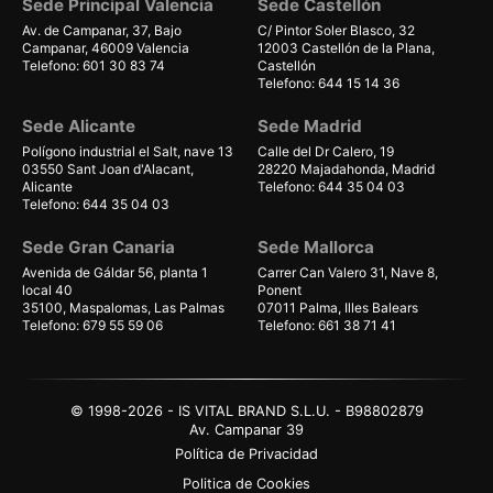
Sede Principal Valencia
Sede Castellón
Av. de Campanar, 37, Bajo
C/ Pintor Soler Blasco, 32
Campanar, 46009 Valencia
12003 Castellón de la Plana,
Telefono: 601 30 83 74
Castellón
Telefono: 644 15 14 36
Sede Alicante
Sede Madrid
Polígono industrial el Salt, nave 13
Calle del Dr Calero, 19
03550 Sant Joan d'Alacant,
28220 Majadahonda, Madrid
Alicante
Telefono: 644 35 04 03
Telefono: 644 35 04 03
Sede Gran Canaria
Sede Mallorca
Avenida de Gáldar 56, planta 1
Carrer Can Valero 31, Nave 8,
local 40
Ponent
35100, Maspalomas, Las Palmas
07011 Palma, Illes Balears
Telefono: 679 55 59 06
Telefono: 661 38 71 41
© 1998-2026 - IS VITAL BRAND S.L.U. - B98802879
Av. Campanar 39
Política de Privacidad
Politica de Cookies