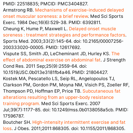
PMID: 22518835; PMCID: PMC3404827.
Armstrong RB.
Mechanisms of exercise-induced delayed
onset muscular soreness: a brief review
. Med Sci Sports
Exerc. 1984 Dec;16(6):529-38. PMID: 6392811.
Cheung K, Hume P, Maxwell L.
Delayed onset muscle
soreness : treatment strategies and performance factors
.
Sports Med. 2003;33(2):145-64. doi: 10.2165/00007256-
200333020-00005. PMID: 12617692.
Vispute SS, Smith JD, LeCheminant JD, Hurley KS.
The
effect of abdominal exercise on abdominal fat
. J Strength
Cond Res. 2011 Sep;25(9):2559-64. doi:
10.1519/JSC.0b013e3181fb4a46. PMID: 21804427.
Kostek MA, Pescatello LS, Seip RL, Angelopoulos TJ,
Clarkson PM, Gordon PM, Moyna NM, Visich PS, Zoeller RF,
Thompson PD, Hoffman EP, Price TB.
Subcutaneous fat
alterations resulting from an upper-body resistance
training program.
Med Sci Sports Exerc. 2007
Jul;39(7):1177-85. doi: 10.1249/mss.0b0138058a5cb. PMID:
17596787.
Boutcher SH.
High-intensity intermittent exercise and fat
loss
. J Obes. 2011;2011:868305. doi: 10.1155/2011/868305.