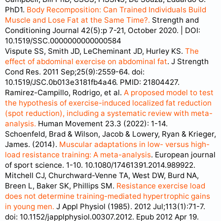
PhD1.
Body Recomposition: Can Trained Individuals Build
Muscle and Lose Fat at the Same Time?.
Strength and
Conditioning Journal 42(5):p 7-21, October 2020. | DOI:
10.1519/SSC.0000000000000584
Vispute SS, Smith JD, LeCheminant JD, Hurley KS.
The
effect of abdominal exercise on abdominal fat
. J Strength
Cond Res. 2011 Sep;25(9):2559-64. doi:
10.1519/JSC.0b013e3181fb4a46. PMID: 21804427.
Ramirez-Campillo, Rodrigo, et al.
A proposed model to test
the hypothesis of exercise-induced localized fat reduction
(spot reduction), including a systematic review with meta-
analysis.
Human Movement 23.3 (2022): 1-14.
Schoenfeld, Brad & Wilson, Jacob & Lowery, Ryan & Krieger,
James. (2014).
Muscular adaptations in low- versus high-
load resistance training: A meta-analysis
. European journal
of sport science. 1-10. 10.1080/17461391.2014.989922.
Mitchell CJ, Churchward-Venne TA, West DW, Burd NA,
Breen L, Baker SK, Phillips SM.
Resistance exercise load
does not determine training-mediated hypertrophic gains
in young men.
J Appl Physiol (1985). 2012 Jul;113(1):71-7.
doi: 10.1152/japplphysiol.00307.2012. Epub 2012 Apr 19.