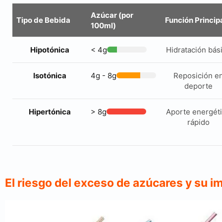
Azúcar (por
Tipo de Bebida
Función Princip
100ml)
Hipotónica
< 4g
Hidratación bás
Isotónica
4g - 8g
Reposición e
deporte
Hipertónica
> 8g
Aporte energét
rápido
El riesgo del exceso de azúcares y su i