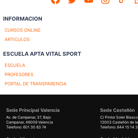
INFORMACION
CURSOS ONLINE
ARTICULOS
ESCUELA APTA VITAL SPORT
ESCUELA
PROFESORES
PORTAL DE TRANSPARENCIA
Sede Principal Valencia
Sede Castellón
Av. de Campanar, 37, Bajo
C/ Pintor Soler Blasco
Campanar, 46009 Valencia
12003 Castellón de la
Telefono: 601 30 83 74
Telefono: 644 15 14 